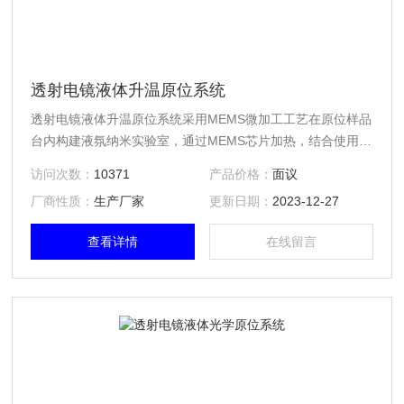
透射电镜液体升温原位系统
透射电镜液体升温原位系统采用MEMS微加工工艺在原位样品
台内构建液氛纳米实验室，通过MEMS芯片加热，结合使用
EDS、EELS、SAED、HRTEM、STEM等多种不同模式，实
访问次数：
10371
产品价格：
面议
现从纳米甚至原子层面实时、动态监测样品在液氛环境中随温
厂商性质：
生产厂家
更新日期：
2023-12-27
度变化产生的微观结构演化、反应动力学、相变、元素价态、
化学变化、微观应力以及表/界面处的原子级结构和成分演化
查看详情
在线留言
等关键信息。