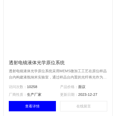
透射电镜液体光学原位系统
透射电镜液体光学原位系统采用MEMS微加工工艺在原位样品
台内构建液氛纳米实验室，通过样品台内置的光纤将光作为外
场条件搭载其上，通过MEMS芯片和光纤引入的光源对样品施
访问次数：
10258
产品价格：
面议
加光场刺激条件……
厂商性质：
生产厂家
更新日期：
2023-12-27
查看详情
在线留言