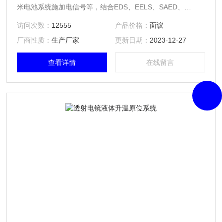
米电池系统施加电信号等，结合EDS、EELS、SAED、
HRTEM、STEM等多种不同模式，实现从纳米甚至原子层面
访问次数：
12555
产品价格：
面议
实时、动态监测电极、电解液及其界面在工况下的微观结构演
厂商性质：
生产厂家
更新日期：
2023-12-27
化、反应动力学、相变、元素价态、化学变化、微观应力以及
表/界面处的原子级结构和成分演化等关键信息。
查看详情
在线留言