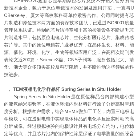
CHIPNOVA
超新芯是早期原位芯片及技术开拓人
创办的高
新技术企业，致力于原位电镜技术的发展及应用开拓，一直与
U
CBerkeley
、厦大等高校和科研单位紧密合作。公司同时拥有芯
片制造和原位技术两方面的资深技术团队，已通过
ISO9001
质量
管理体系认证。特制的芯片洁净室和丰富的检测设备不断提升芯
片制造水平，包括原位电镜芯片、生化分析医疗芯片、集成传感
芯片等。其中的原位电镜芯片业界
优秀
，在晶体生长、材料、能
源、催化、环境、化学、生物等领域应用广泛，在高档次期刊发
表论文近
200
篇：
Science3
篇、
CNS
子刊等，服务包括北大、清
华、浙大等众多顶尖高校及科研院所，并不断推动这些领域的科
技进步。
一、
TEM
液
相电化学
样品杆
Spring Series In Situ Holder
Spring Series In Situ Holder
是在原位样品台内部构建小型
的液氛纳米实验室，在液体环境内对材料进行原子分辨高时空精
度分析。根据客户需求，结合
MEMS
微加工工艺，内置
三电极电
学模块，可在透射电镜中实现液体样品的电化学反应实时动态高
分辨成像。经过模拟校验的电极设计具有电场分布均匀，电位稳
定等优点，并且芯片池内的保护性涂层保证了电学测量的低噪音