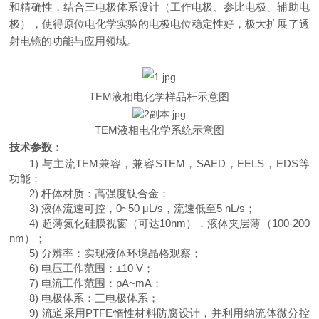
和精确性，结合三电极体系设计（工作电极、参比电极、辅助电
极），使得原位电化学实验的电极电位稳定性好
，极大扩展了透
射电镜的功能与应用领域。
TEM
液
相电化学
样品杆
示意图
T
EM
液相电化学系统示意图
技术参数：
1)
与主流
TEM
兼容，兼容
STEM
，
SAED
，
EELS
，
EDS
等
功能；
2)
杆体材质：高强度钛合金；
3)
液体流速可控，
0~50 μL/s
，流速低至
5 nL/s
；
4)
超薄氮化硅膜视窗（可达
10nm
），液体夹层薄（
100-200
nm
）；
5)
分辨率：实现液体环境晶格观察；
6)
电压工作范围：
±
10 V
；
7)
电流工作范围：
pA~mA
；
8)
电极体系：三电极体系；
9)
流道采用
PTFE
惰性材料防腐设计，并利用纳流体微分控