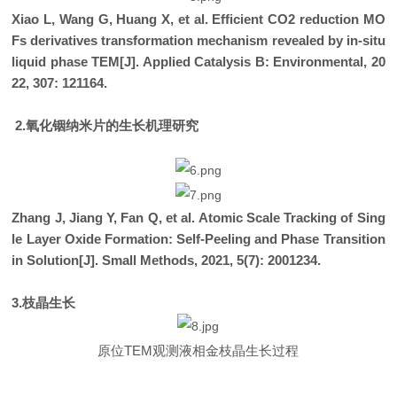
Xiao L, Wang G, Huang X, et al. Efficient CO2 reduction MO
Fs derivatives transformation mechanism revealed by in-situ
liquid phase TEM[J]. Applied Catalysis B: Environmental, 20
22, 307: 121164.
2.氧化铟纳米片的生长机理研究
Zhang J, Jiang Y, Fan Q, et al. Atomic Scale Tracking of Sing
le Layer Oxide Formation: Self‐Peeling and Phase Transition
in Solution[J]. Small Methods, 2021, 5(7): 2001234.
3.
枝晶生长
原位T
EM
观测液相金枝晶生长过程