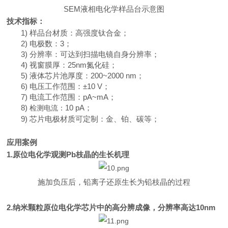
SEM
液相电化学样品台示意图
技术指标：
1)
样品台材质：高强度钛合金；
2)
电极数：
3
；
3)
分辨率：可达到扫描电镜自身分辨率；
4)
视窗膜厚：
25nm
氮化硅；
5)
液体芯片池厚度：
200~2000 nm
；
6)
电压工作范围：
±
10 V
；
7)
电流工作范围：
pA
~
mA
；
8)
10 pA
；
检测电流：
9)
芯片电极材质可定制：金、铂、碳等；
应用案例
1
.
原位电化学观测
Pb
枝晶的生长机理
施加负压后，铅离子还原生长为铅枝晶的过程
2
.
纳米颗粒原位电化学芯片中的高分辨成像，分辨率高达
10
nm