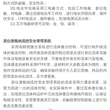
制方式防渗漏，安全性高；
10)
电化学实验采用三电极方式，包括工作电极、参比电
极、对电极，通过连接电化学工作站，进行电化学阻抗谱，循环
伏安法，计时电流法，循环极化，充
/
放电测试及分析；
11)
芯片电极材质可定制：金、铂、碳等；
原位液氛纳流控安全管理系统
采用高精密微分泵组进行流体微分控制，可进行纳升级流
体的输送控制，纳升级流体流速控制过程是在进行原位流体实验
中保证电镜设备安全的关键，可避免意外发生时流体污染电镜。
流体通道的材料采用
PTFE
管，该材料对大多数流体为惰性，避
免对流体样品的污染，确保实验环境不引入其它异物。
样品杆内
部管道自动化清洗，且方便更换。
原位液氛纳流控安全管理系统的流道采用六通道布置，设
置为四进一出的流体控制。在实际操作中，通过流体微分输入
法，实现原位流体样品杆中冗余流体量仅有微纳升级别，以保证
电镜安全性。若需要更换其它流体，在触摸屏控制面板上进行切
换及流量流速设置。