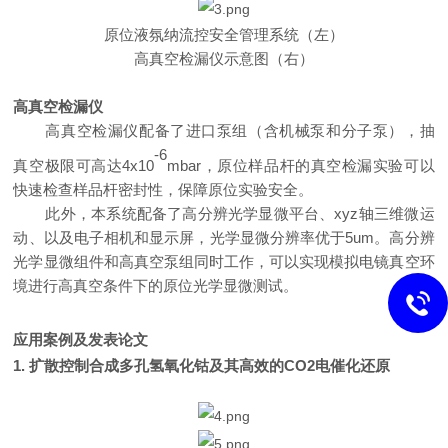
原位液氛纳流控安全管理系统
（左）
高真空检漏仪示意图（右）
高真空检漏仪
高真空检漏仪配备了进口泵组（含机械泵和分子泵），抽
-6
真空极限可高达
4x10
mbar
，原位样品杆的真空检漏实验可
以
快速检查样品杆密封性，
保障原位实验安全。
此外，本系统配备了高分辨光学显微平台、
xyz
轴三维微运
动
、
以及电子相机和显示屏，
光学显微分辨率优于
5um
。高分辨
光学显微组件和高真空泵组同时工作，可以实现模拟电镜真空环
境进行高真空条件下的原位光学显微测试。
应用案例及发表论文
1.
扩散控制合成多孔氢氧化钴及其高效的
CO2
电催化还原