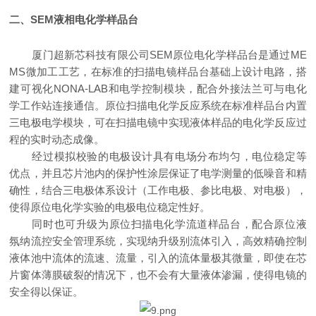
二、
SEM
液相电化学样品台
厦门超新芯科技有限公司
SEM
原位电化学样品台是通过
ME
MS
微加工工艺，在标准的扫描电镜样品台基础上设计电路，搭
建可视化
NONA-LAB
和电学控制模块，配合外接法兰可与电化
学工作站连接通信。原位扫描电化学反应系统在标准样品台内置
三电极电学模块，可在扫描电镜中实现液体样品的电化学反应过
程的实时动态成像。
经过模拟校验的电极设计具有电场分布均匀，电位稳定等
优点，并且芯片池内的保护性涂层保证了电学测量的低噪音和精
确性，结合三电极体系设计（工作电极、参比电极、对电极），
使得原位电化学实验的电极电位稳定性好。
同时也可升级为原位扫描电化学流道样品台，配合原位液
氛纳流控安全管理系统，实现纳升级别流体引入，高效精确控制
液体池中流体的流速、流量，引入的流体量极其微量，即使在芯
片窗体薄膜破裂的情况下，也不会有大量液体渗漏，使得电镜的
安全得以保证。