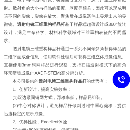
射。散射角的大小与样品的密度、厚度等相关，因此可以形成明
暗不同的影像，影像在放大、聚焦后在成像器件上显示出来的显
微镜。
透射电镜三维重构样品杆
基于样品端超薄设计或360°旋转
设计，满足生命科学、材料科学领域对三维重构表征的不同需
求。
透射电镜三维重构样品杆通过一系列不同倾斜角获得样品的
二维平面成像信息，使用软件处理后可获得三维立体成像信息。
直接使用3mm铜网样品进行观察，支持扫描透射模式下的高角
环形暗场成像(HAADF-STEM)高分辨分析。
本公司提供的
透射电镜三维重构样品杆
的优势有：
1、创新设计，提高实验效率：
(1)双边紧固铜网方式，漂移率低，样品易组装。
(2)中心对称设计，避免样品杆倾斜过程中重心偏移，提供
迅速稳定的层析成像。
2、优异性能，Excellent体验
(1)大于±80°的高倾斜角，保证视野。