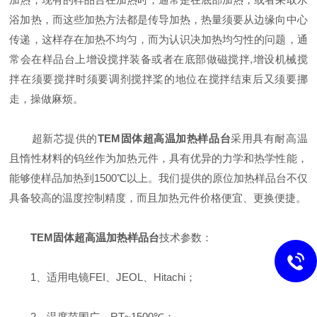
浴加热，而这些加热方法都是传导加热，热量须要从边缘向中心
传递，这样存在加热不均匀，而为认识决加热均匀性的问题，通
常会在样品台上增设搅拌装备或者在底部做磁搅拌,增设机械搅
拌在须要搅拌时须要调剂搅拌桨的地位在搅拌结束后又须要挪
走，操做麻烦。
超新芯提供的
TEM固体超高温加热样品台
采用具有耐高温
且惰性材料的钨丝作为加热元件，具有优异的力学和热学性能，
能够使样品加热到1500℃以上。我们提供的原位加热样品台不仅
具备较高的温度控制精度，而且加热元件价格便宜、更换便捷。
TEM固体超高温加热样品台
技术参数：
1、适用电镜FEI、JEOL、Hitachi；
2、温度范围广，RT~1500℃；