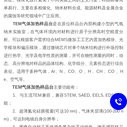
单易行。主要在多相催化、纳米材料合成、能源材料及金属合金
的腐蚀等研究领域中广泛应用。
TEM气体加热样品台
是在原位样品台内部构建小型的气氛
纳米实验室，在气体环境内对材料进行原子分辨高时空精度分
析。可以根据客户需求结合MEMS微加工工艺内置加热模块、光
学模块和偏压模块，通过微纳芯片对单个纳米结构进行外场控制
进行热学、光学及电学性质的测量，并可在物性测量的同时，动
态、高分辨地对样品的晶体结构、化学组分、元素价态进行综合
表征。适用于多种气体，Ar、N 、CO、O 、H 、CH 、CO 、H
e、空气等。
TEM气体加热样品台
主要功能有：
1、与主流TEM兼容，兼容STEM, SAED, EELS, EDS等功
能；
2、超薄氮化硅膜视窗(可达10 nm)，气体夹层薄(100-200 n
m)，可达到电镜自身分辨率；
3、图像自动校正系统避免复杂的手动操作，便于捕获样品