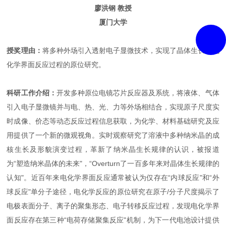
廖洪钢 教授
厦门大学
授奖理由：
将多种外场引入透射电子显微技术，实现了晶体生长、电
化学界面反应过程的原位研究。
科研工作介绍：
开发多种原位电镜芯片反应器及系统，将液体、气体
引入电子显微镜并与电、热、光、力等外场相结合，实现原子尺度实
时成像、价态等动态反应过程信息获取，为化学、材料基础研究及应
用提供了一个新的微观视角。实时观察研究了溶液中多种纳米晶的成
核生长及形貌演变过程，革新了纳米晶生长规律的认识，被报道
为“塑造纳米晶体的未来"，“Overturn了一百多年来对晶体生长规律的
认知"。近百年来电化学界面反应通常被认为仅存在“内球反应"和“外
球反应"单分子途径，电化学反应的原位研究在原子/分子尺度揭示了
电极表面分子、离子的聚集形态、电子转移反应过程，发现电化学界
面反应存在第三种“电荷存储聚集反应"机制，为下一代电池设计提供