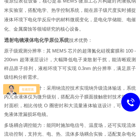
项原位表征设备，核心是靠 MEMS 微加工芯片构建封闭液氛纳
米实验室，搭配电学、热学控制系统，能在原子级尺度实时捕捉
液体环境下电化学反应中的材料微观变化，是电化学储能、电催
化、金属腐蚀等领域研究的核心设备。
透射电镜液体电化学原位系统
技术优势：
原子级观测分辨率：其 MEMS 芯片的超薄氮化硅视窗膜和 100 -
200nm 超薄液层设计，大幅降低电子束散射干扰，能清晰观测
样品原子排列，液相环境下可实现 0.3nm 的分辨率，满足原子
级结构分析需求。
高安全防泄漏设计：采用纳流控技术实现纳升级流体输送，系统
内冗余液体仅为微升级别，搭配高分子膜面接触密封技术增大密
封面积，相比传统 O 圈密封和大流量液体输送设计，可有效避
免液体泄漏损坏电镜。
多场耦合调控能力：能同时施加电信号、温度场，还可实现流体
流动控制，支持光、电、热、流体多场耦合实验，适配复杂电化