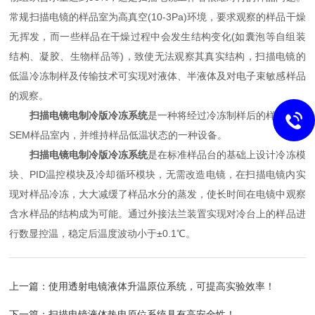
常规扫描电镜的样品室为高真空(10-3Pa)环境，要求观察的样品干燥
无挥发，而一些样品在干燥过程中会发生结构变化(如囊泡等自组装
结构、凝胶、生物样品等)，致使无法观察其真实结构，扫描电镜的
低温冷冻制样及传输技术可实现对液体、半液体及对电子束敏感样品
的观察。
扫描电镜电制冷版冷冻系统
是一种将经过冷冻制样后的样品置入
SEM样品室内，并维持样品低温状态的一种设备。
扫描电镜电制冷版冷冻系统
是在标准样品台的基础上设计冷冻模
块、PID温控模块及冷却循环模块，无需改造电镜，在扫描电镜内实
现对样品冷冻，大大减缓了样品水分的蒸发，使长时间在电镜中观察
含水样品的结构成为可能。通过外接法兰装置实现对冷台上的样品进
行数显控温，稳定后温度波动小于±0.1℃。
上一篇：
使用透射电镜液体升温原位系统，可提高实验效率！
下一篇：
扫描电镜液体热电原位系统具有高安全性！