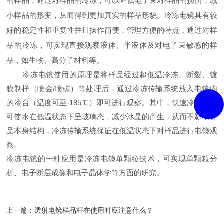
的样品
，
通过对样品的冷冻，可以降低电子束对样品的损伤，减
小样品的形变，从而得到更加真实的样品形貌。
冷冻电镜具有较
好的稳定性和重复性并且操作简便，管理方便
的特点，
通过对样
品的冷冻，
可实现直接观察液体、半液体及对电子束敏感的样
品，如生物、高分子材料等。
冷冻电镜
使用的原理是将
样品经过超低温冷冻、断裂、镀
膜制样（喷金/喷碳）等处理后，通过冷冻传输系统放入电镜内
的冷台（温度可至-185℃）即可进行观察。其中，快速冷冻技术
可使水在低温状态下呈玻璃态，减少冰晶的产生，从而不影响样
品本身结构，冷冻传输系统保证在低温状态下对样品进行电镜观
察。
冷冻电镜
的一种
应用
是
冷冻电镜单颗粒技术，可实现单颗粒分
析、电子断层成像和电子晶体学等方面的研究。
上一篇：
透射电镜样品杆在使用时应注意什么？